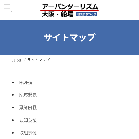
コ
ナ
ン
ビ
テ
ゲ
ン
ー
ツ
シ
へ
ョ
サイトマップ
ス
ン
キ
に
ッ
移
プ
動
HOME
サイトマップ
HOME
団体概要
事業内容
お知らせ
取組事例