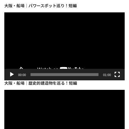
大阪・船場｜パワースポット巡り！短編
動
画
プ
レ
ー
ヤ
ー
00:00
01:00
大阪・船場｜歴史的建造物を巡る！短編
動
画
プ
レ
ー
ヤ
ー