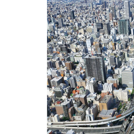
日
時
: