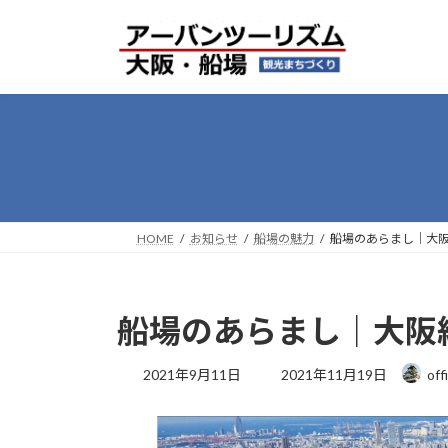
コ
ナ
ン
ビ
テ
ゲ
ン
ー
ツ
シ
へ
ョ
ス
ン
キ
に
ッ
移
プ
動
HOME
お知らせ
船場の魅力
船場のあらまし｜大
船場のあらまし｜大阪
最
2021年9月11日
2021年11月19日
off
終
更
新