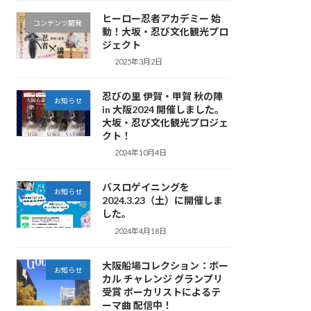
ヒーロー忍者アカデミー 始
コンテンツ開発
動！大坂・忍び文化観光プロ
ジェクト
2025年3月2日
忍びの里 伊賀・甲賀 秋の陣
お知らせ
in 大阪2024 開催しました。
大坂・忍び文化観光プロジェ
クト！
2024年10月4日
バスロゲイニングを
お知らせ
2024.3.23（土）に開催しま
した。
2024年4月18日
大阪船場コレクション：ボー
お知らせ
カル チャレンジ グランプリ
受賞 ボーカリストによるテ
ーマ曲 配信中！