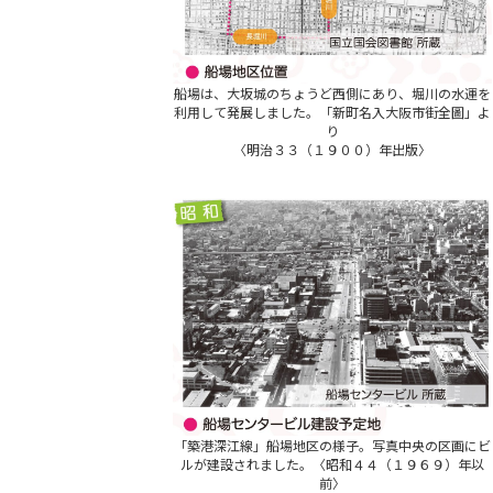
船場は、大坂城のちょうど西側にあり、堀川の水運を
利用して発展しました。「新町名入大阪市街全圖」よ
り
〈明治３３（１９００）年出版〉
「築港深江線」船場地区の様子。写真中央の区画にビ
ルが建設されました。〈昭和４４（１９６９）年以
前〉