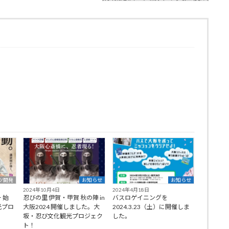
ツ開発
お知らせ
お知らせ
2024年10月4日
2024年4月18日
 始
忍びの里 伊賀・甲賀 秋の陣 in
バスロゲイニングを
光プロ
大阪2024 開催しました。大
2024.3.23（土）に開催しま
坂・忍び文化観光プロジェク
した。
ト！