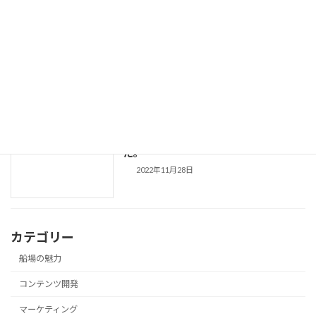
eo光チャンネル「村瀬先生のぶらり歴史
お知らせ
歩き」撮影に協力しました。1
2023年3月12日
船場 大阪産（もん）バルを初開催しまし
お知らせ
た。
2022年11月28日
カテゴリー
船場の魅力
コンテンツ開発
マーケティング