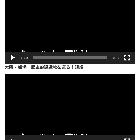
プ
レ
ー
ヤ
ー
00:00
01:00
大阪・船場｜歴史的建造物を巡る！短編
動
画
プ
レ
ー
ヤ
ー